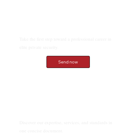
Envoyez votre candidature
Take the first step toward a professional career in
elite private security.
Send now
Téléchargez notre brochure
Discover our expertise, services, and standards in
one concise document.