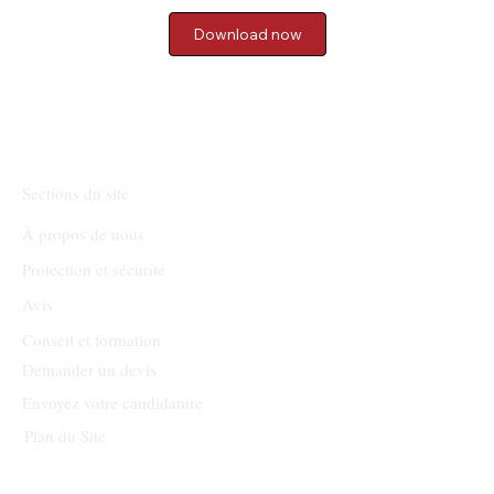
Download now
Sections du site
À propos de nous
Protection et sécurité
Avis
Conseil et formation
Demander un devis
Envoyez votre candidature
Plan du Site