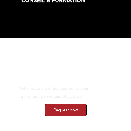
CONSEIL & FORMATION
Demander un devis
Get a security solution tailored to your
environment, risks, and objectives.
Request now