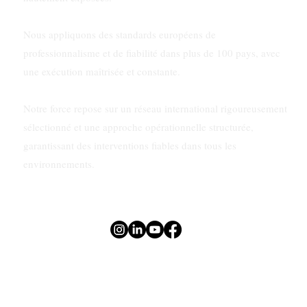
Nous appliquons des standards européens de
professionnalisme et de fiabilité dans plus de 100 pays, avec
une exécution maîtrisée et constante.
Notre force repose sur un réseau international rigoureusement
sélectionné et une approche opérationnelle structurée,
garantissant des interventions fiables dans tous les
environnements.
Politique de confidentialité
Conditions générales
Plan du site